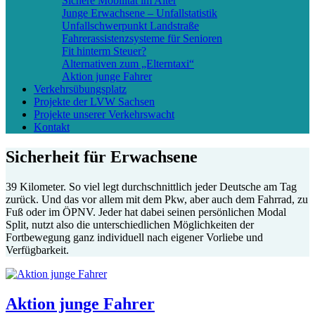
Sichere Mobilität im Alter
Junge Erwachsene – Unfallstatistik
Unfallschwerpunkt Landstraße
Fahrerassistenzsysteme für Senioren
Fit hinterm Steuer?
Alternativen zum „Elterntaxi“
Aktion junge Fahrer
Verkehrsübungsplatz
Projekte der LVW Sachsen
Projekte unserer Verkehrswacht
Kontakt
Sicherheit für Erwachsene
39 Kilometer. So viel legt durchschnittlich jeder Deutsche am Tag
zurück. Und das vor allem mit dem Pkw, aber auch dem Fahrrad, zu
Fuß oder im ÖPNV. Jeder hat dabei seinen persönlichen Modal
Split, nutzt also die unterschiedlichen Möglichkeiten der
Fortbewegung ganz individuell nach eigener Vorliebe und
Verfügbarkeit.
Aktion junge Fahrer